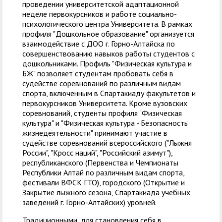
проведении университетской адаптационной
неделе первокурсников и работе социально-
психологического центра Университета. В рамках
профиля "Дошкольное образование" организуется
взаимодействие с ДОО г. Горно-Алтайска по
совершенствованию навыков работы студентов с
дошкольниками. Профиль "Физическая культура и
БЖ" позволяет студентам пробовать себя в
судействе соревнований по различным видам
спорта, включенным в Спартакиаду факультетов и
первокурсников Университета. Кроме вузовских
соревнований, студенты профиля "Физическая
культура" и "Физическая культура - Безопасность
жизнедеятельности" принимают участие в
судействе соревнований всероссийского ("Лыжня
России", "Кросс наций", "Российский азимут"),
республиканского (Первенства и Чемпионаты
Республики Алтай по различным видам спорта,
фестивали ВФСК ГТО), городского (Открытие и
Закрытие лыжного сезона, Спартакиада учебных
заведений г. Горно-Алтайских) уровней.
Традиционными, для становления себя в