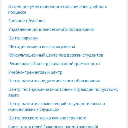
кадров
воспитательной работе
Отдел практической
Военно-патриотический
Отдел
Лаборатории, НШ,
Отдел документационного обеспечения учебного
Управление по
Управление
процесса
подготовки студентов
Центр
клуб "БАРС"
документационного
Cовет обучающихся
НИЦ, вузовско-
правовой и кадровой
бухгалтерского учета и
Заочное обучение
добровольчества
обеспечения учебного
академическая
работе
финансового контроля
Экскурсионно-
Управление дополнительного образования
«Абилимпикс»
процесса
кафедра
просветительский
Планово-финансовое
Управление
Центр карьеры
Заочное обучение
Научные мероприятия в
Управление
центр
Институт туризма,
управление
комплексной
Методические и иные документы
ГАГУ
дополнительного
сервиса и
Ассоциация
безопасности
Информационные
Консультационный центр поддержки студентов
образования
гостеприимства
выпускников
материалы
Региональный центр финансовой грамотности
Координационный
Антитеррористическая
Центр карьеры
Национальный проект
Методические и иные
Учебно-тренинговый центр
центр
безопасность
«Наука и
документы
Центр развития педагогического образования
Противодействие
Обращения граждан
университеты»
Центр тестирования иностранных граждан по русскому
Консультационный
Региональный центр
коррупции
языку
Охрана труда
центр поддержки
финансовой
Центр развития компетенций государственных и
Центр цифрового
студентов
Центр по
грамотности
муниципальных служащих
развития
информационной
Центр русского языка как иностранного
Учебно-тренинговый
Центр развития
политике и связям с
Совет родителей (законных представителей)