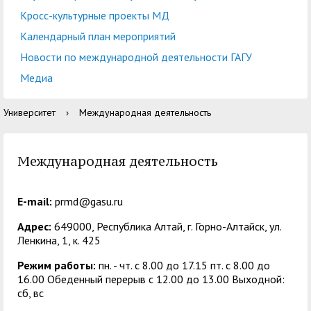
кадров
воспитательной работе
Отдел практической
Военно-патриотический
Отдел
Лаборатории, НШ,
Кросс-культурные проекты МД
Управление по
Управление
подготовки студентов
Центр
клуб "БАРС"
документационного
Cовет обучающихся
НИЦ, вузовско-
Календарный план мероприятий
правовой и кадровой
бухгалтерского учета и
добровольчества
обеспечения учебного
академическая
Новости по международной деятельности ГАГУ
работе
финансового контроля
Экскурсионно-
«Абилимпикс»
процесса
кафедра
Медиа
просветительский
Планово-финансовое
Управление
Заочное обучение
Научные мероприятия в
Управление
центр
Институт туризма,
управление
комплексной
Университет
›
Международная деятельность
ГАГУ
дополнительного
сервиса и
Ассоциация
безопасности
Информационные
образования
гостеприимства
выпускников
материалы
Координационный
Международная деятельность
Антитеррористическая
Центр карьеры
Национальный проект
Методические и иные
центр
безопасность
«Наука и
документы
E-mail:
prmd@gasu.ru
Противодействие
Обращения граждан
университеты»
Консультационный
Региональный центр
Адрес:
649000, Республика Алтай, г. Горно-Алтайск, ул.
коррупции
Охрана труда
Ленкина, 1, к. 425
центр поддержки
финансовой
Центр цифрового
студентов
Центр по
грамотности
Режим работы:
пн. - чт. с 8.00 до 17.15 пт. c 8.00 до
16.00 Обеденный перерыв с 12.00 до 13.00 Выходной:
развития
информационной
Учебно-тренинговый
Центр развития
сб, вс
политике и связям с