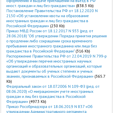
оформлению и выдаче приглашений на въезд в РФ
иност. граждан и лиц без гражданства»
(838.3 Kb)
Постановление Правительства РФ от 18.12.2020 N
2150 «Об установлении квоты на образование
иностранных граждан и лиц без гражданства в
Российской Федерации»
(230 Kb)
Приказ МВД России от 18.12.2017 N 933 (ред. от
28.06.2018) "Об утверждении Порядка принятия решения
о продлении либо сокращении срока временного
пребывания иностранного гражданина или лица без
гражданства в Российской Федерации"
(316 Kb)
Распоряжение Правительства РФ от 22.04.2019 N 799-р
«Об утверждении перечня иностранных научных
организаций и образовательных организаций, которые
выдают документы об ученых степенях и ученых
званиях, признаваемых в Российской Федерации»
(365.7
Kb)
Федеральный закон от 18.07.2006 N 109-ФЗ (ред. от
08.06.2020) «О миграционном учете иностранных
граждан и лиц без гражданства в Российской
Федерации»
(497.3 Kb)
Приказ Рособрнадзора от 18.06.2019 N 837 «Об
утверждении Административного регламента