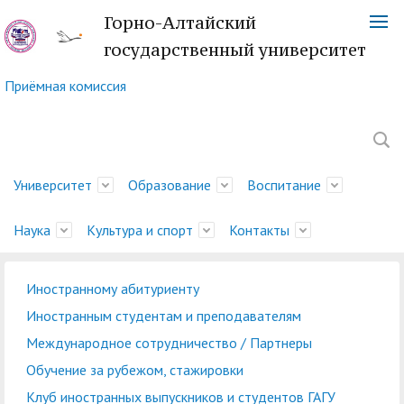
Горно-Алтайский
государственный университет
Приёмная комиссия
Университет
Образование
Воспитание
Наука
Культура и спорт
Контакты
Иностранному абитуриенту
Обращение ректора
Факультеты
Управление
Новости науки
Немецкий культурный
Телефонный справочник
История
Учебно-методическое
Центр социально-
Управление научных
Центр языка и культуры
Платежные реквизиты
Иностранным студентам и преподавателям
молодежной политики
центр
управление
психологической
исследований
Китая
Ученый совет
Символика ГАГУ
Администрация
Карта корпусов
Международное сотрудничество / Партнеры
и воспитательной
помощи
Методический совет
Отдел подготовки
Туристский клуб
Образовательная
Научно-техническая
Спортивный клуб
Военный учебный центр
Карта сайта
Отдел
Обучение за рубежом, стажировки
деятельности
ГАГУ
научно-педагогических
"Горизонт"
деятельность
Совет по
библиотека
"Буревестник"
при ГАГУ
делопроизводства
Клуб иностранных выпускников и студентов ГАГУ