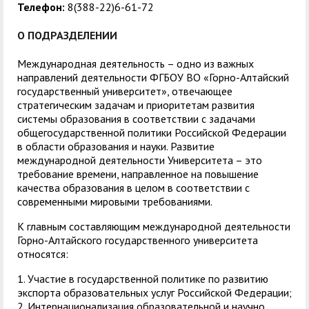
центр
педагогического
Телефон:
8(388-22)6-61-72
общественностью
образования
О ПОДРАЗДЕЛЕНИИ
Международная
Управление по
Центр тестирования
Центр развития
деятельность
административно-
Международная деятельность – одно из важных
иностранных граждан
компетенций
направлений деятельности ФГБОУ ВО «Горно-Алтайский
хозяйственной работе
по русскому языку
государственных и
государственный университет», отвечающее
стратегическим задачам и приоритетам развития
Закупки
Профком студентов и
муниципальных
системы образования в соответствии с задачами
аспирантов
служащих
общегосударственной политики Российской Федерации
в области образования и науки. Развитие
Республиканская
Центр русского языка
Лучшие студенты
Совет родителей
международной деятельности Университета – это
требование времени, направленное на повышение
профсоюзная
как иностранного
(законных
Сведения о доходах
качества образования в целом в соответствии с
организация высшей
представителей)
современными мировыми требованиями.
Вопросы ректору
школы
несовершеннолетних
К главным составляющим международной деятельности
Горно-Алтайского государственного университета
Структура
обучающихся ГАГУ
относятся:
Образовательный
Информация о
1. Участие в государственной политике по развитию
модуль «Обучение
предоставлении
экспорта образовательных услуг Российской Федерации;
2. Интернационализация образовательной и научно