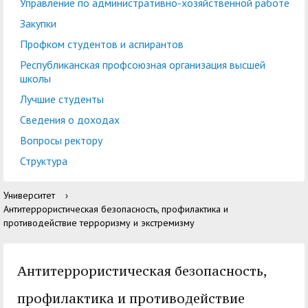
центр
педагогического
Управление по административно-хозяйственной работе
общественностью
образования
Закупки
Международная
Управление по
Профком студентов и аспирантов
Центр тестирования
Центр развития
деятельность
административно-
Республиканская профсоюзная организация высшей
иностранных граждан
компетенций
школы
хозяйственной работе
по русскому языку
государственных и
Лучшие студенты
Закупки
Профком студентов и
муниципальных
Сведения о доходах
аспирантов
служащих
Вопросы ректору
Республиканская
Центр русского языка
Лучшие студенты
Совет родителей
Структура
профсоюзная
как иностранного
(законных
Сведения о доходах
Университет
›
организация высшей
представителей)
Антитеррористическая безопасность, профилактика и
Вопросы ректору
школы
несовершеннолетних
противодействие терроризму и экстремизму
Структура
обучающихся ГАГУ
Образовательный
Антитеррористическая безопасность,
Информация о
модуль «Обучение
предоставлении
профилактика и противодействие