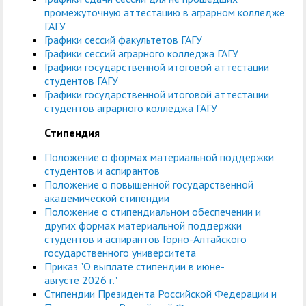
центр
педагогического
промежуточную аттестацию в аграрном колледже
общественностью
образования
ГАГУ
Графики сессий факультетов ГАГУ
Международная
Управление по
Центр тестирования
Центр развития
Графики сессий аграрного колледжа ГАГУ
деятельность
административно-
Графики государственной итоговой аттестации
иностранных граждан
компетенций
студентов ГАГУ
хозяйственной работе
по русскому языку
государственных и
Графики государственной итоговой аттестации
студентов аграрного колледжа ГАГУ
Закупки
Профком студентов и
муниципальных
аспирантов
служащих
Cтипендия
Положение о формах материальной поддержки
Республиканская
Центр русского языка
Лучшие студенты
Совет родителей
студентов и аспирантов
профсоюзная
как иностранного
(законных
Положение о повышенной государственной
Сведения о доходах
академической стипендии
организация высшей
представителей)
Положение о стипендиальном обеспечении и
Вопросы ректору
школы
несовершеннолетних
других формах материальной поддержки
студентов и аспирантов Горно-Алтайского
Структура
обучающихся ГАГУ
государственного университета
Приказ "О выплате стипендии в июне-
Образовательный
Информация о
августе 2026 г."
модуль «Обучение
предоставлении
Стипендии Президента Российской Федерации и