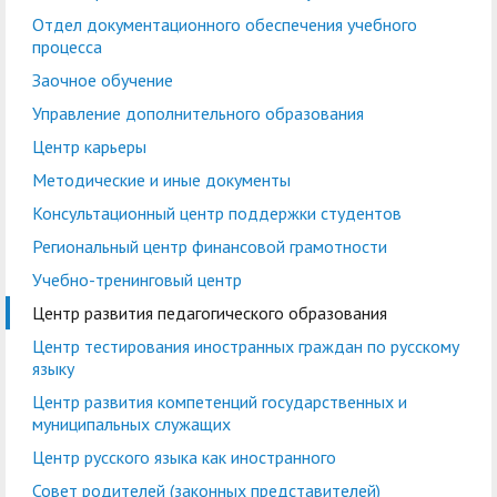
кадров
воспитательной работе
Отдел практической
Военно-патриотический
Отдел
Лаборатории, НШ,
Отдел документационного обеспечения учебного
Управление по
Управление
процесса
подготовки студентов
Центр
клуб "БАРС"
документационного
Cовет обучающихся
НИЦ, вузовско-
правовой и кадровой
бухгалтерского учета и
Заочное обучение
добровольчества
обеспечения учебного
академическая
работе
финансового контроля
Экскурсионно-
Управление дополнительного образования
«Абилимпикс»
процесса
кафедра
просветительский
Планово-финансовое
Управление
Центр карьеры
Заочное обучение
Научные мероприятия в
Управление
центр
Институт туризма,
управление
комплексной
Методические и иные документы
ГАГУ
дополнительного
сервиса и
Ассоциация
безопасности
Информационные
Консультационный центр поддержки студентов
образования
гостеприимства
выпускников
материалы
Региональный центр финансовой грамотности
Координационный
Антитеррористическая
Центр карьеры
Национальный проект
Методические и иные
Учебно-тренинговый центр
центр
безопасность
«Наука и
документы
Центр развития педагогического образования
Противодействие
Обращения граждан
университеты»
Центр тестирования иностранных граждан по русскому
Консультационный
Региональный центр
коррупции
языку
Охрана труда
центр поддержки
финансовой
Центр развития компетенций государственных и
Центр цифрового
студентов
Центр по
грамотности
муниципальных служащих
развития
информационной
Центр русского языка как иностранного
Учебно-тренинговый
Центр развития
политике и связям с
Совет родителей (законных представителей)