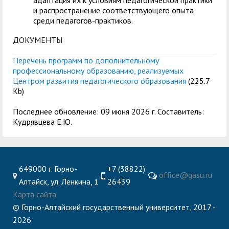
адаптация их к условиям педагогической практики
и распространение соответствующего опыта
среди педагогов-практиков.
ДОКУМЕНТЫ
Перечень программ по дополнительному
профессиональному образованию, реализуемых
Центром развития педагогического образования
(225.7
Kb)
Последнее обновление: 09 июня 2026 г. Составитель:
Кудрявцева Е.Ю.
649000 г. Горно-
+7 (38822)
office@gasu.ru
Алтайск, ул. Ленкина, 1
26439
Карта сайта
© Горно-Алтайский государственный университет, 2017 -
2026