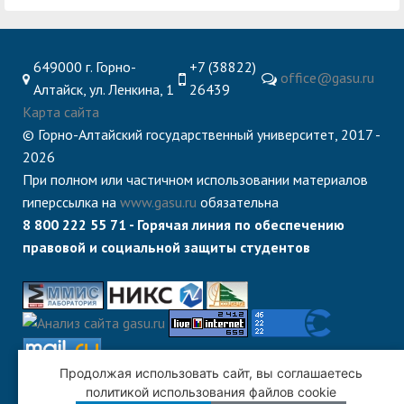
центр
педагогического
общественностью
образования
Международная
Управление по
Центр тестирования
Центр развития
649000 г. Горно-
+7 (38822)
office@gasu.ru
деятельность
административно-
Алтайск, ул. Ленкина, 1
26439
иностранных граждан
компетенций
хозяйственной работе
Карта сайта
по русскому языку
государственных и
© Горно-Алтайский государственный университет, 2017 -
Закупки
Профком студентов и
муниципальных
2026
аспирантов
служащих
При полном или частичном использовании материалов
гиперссылка на
www.gasu.ru
обязательна
Республиканская
Центр русского языка
Лучшие студенты
Совет родителей
8 800 222 55 71 - Горячая линия по обеспечению
профсоюзная
как иностранного
(законных
Сведения о доходах
правовой и социальной защиты студентов
организация высшей
представителей)
Вопросы ректору
школы
несовершеннолетних
Структура
обучающихся ГАГУ
Образовательный
Информация о
Продолжая использовать сайт, вы соглашаетесь
модуль «Обучение
предоставлении
политикой использования файлов cookie