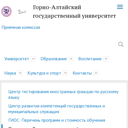
Горно-Алтайский
государственный университет
Приёмная комиссия
Университет
Образование
Воспитание
Наука
Культура и спорт
Контакты
Центр тестирования иностранных граждан по русскому
Обращение ректора
Факультеты
Управление
Новости науки
Немецкий культурный
Телефонный справочник
История
Учебно-методическое
Центр социально-
Управление научных
Центр языка и культуры
Платежные реквизиты
языку
молодежной политики
центр
управление
психологической
исследований
Китая
Ученый совет
Символика ГАГУ
Администрация
Карта корпусов
Центр развития компетенций государственных и
и воспитательной
помощи
муниципальных служащих
Методический совет
Отдел подготовки
Туристский клуб
Образовательная
Научно-техническая
Спортивный клуб
Военный учебный центр
Карта сайта
Отдел
деятельности
ГИОС: Перечень программ и стоимость обучения
ГАГУ
научно-педагогических
"Горизонт"
деятельность
Совет по
библиотека
"Буревестник"
при ГАГУ
делопроизводства