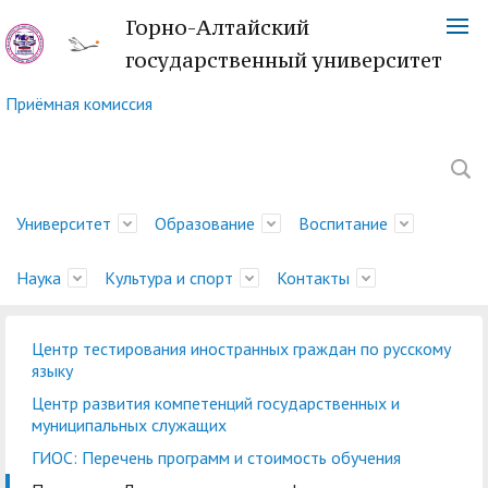
Горно-Алтайский
государственный университет
Приёмная комиссия
Университет
Образование
Воспитание
Наука
Культура и спорт
Контакты
Центр тестирования иностранных граждан по русскому
Обращение ректора
Факультеты
Управление
Новости науки
Немецкий культурный
Телефонный справочник
История
Учебно-методическое
Центр социально-
Управление научных
Центр языка и культуры
Платежные реквизиты
языку
молодежной политики
центр
управление
психологической
исследований
Китая
Ученый совет
Символика ГАГУ
Администрация
Карта корпусов
Центр развития компетенций государственных и
и воспитательной
помощи
муниципальных служащих
Методический совет
Отдел подготовки
Туристский клуб
Образовательная
Научно-техническая
Спортивный клуб
Военный учебный центр
Карта сайта
Отдел
деятельности
ГИОС: Перечень программ и стоимость обучения
ГАГУ
научно-педагогических
"Горизонт"
деятельность
Совет по
библиотека
"Буревестник"
при ГАГУ
делопроизводства