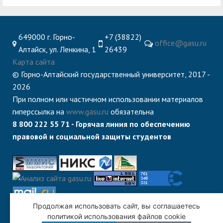
центр
педагогического
общественностью
образования
Международная
Управление по
Центр тестирования
Центр развития
649000 г. Горно-
+7 (38822)
office@gasu.ru
деятельность
административно-
Алтайск, ул. Ленкина, 1
26439
иностранных граждан
компетенций
хозяйственной работе
Карта сайта
по русскому языку
государственных и
© Горно-Алтайский государственный университет, 2017 -
Закупки
Профком студентов и
муниципальных
2026
аспирантов
служащих
При полном или частичном использовании материалов
гиперссылка на
www.gasu.ru
обязательна
Республиканская
Центр русского языка
Лучшие студенты
Совет родителей
8 800 222 55 71 - Горячая линия по обеспечению
профсоюзная
как иностранного
(законных
Сведения о доходах
правовой и социальной защиты студентов
организация высшей
представителей)
Вопросы ректору
школы
несовершеннолетних
Структура
обучающихся ГАГУ
Образовательный
Информация о
Продолжая использовать сайт, вы соглашаетесь
модуль «Обучение
предоставлении
политикой использования файлов cookie