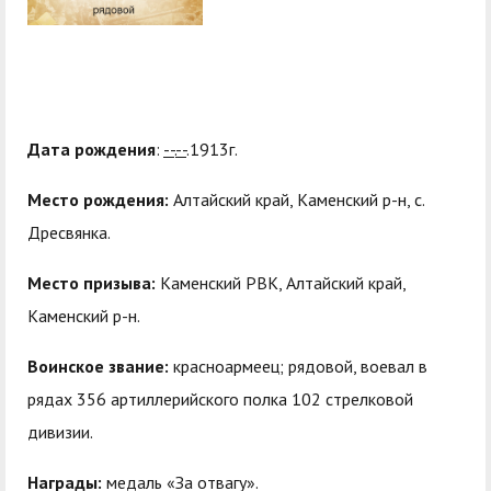
центр
педагогического
общественностью
образования
Международная
Управление по
Центр тестирования
Центр развития
деятельность
административно-
иностранных граждан
компетенций
хозяйственной работе
по русскому языку
государственных и
Дата рождения
:
--
.
--
.1913г.
Закупки
Профком студентов и
муниципальных
Место рождения:
Алтайский край, Каменский р-н, с.
аспирантов
служащих
Дресвянка.
Республиканская
Центр русского языка
Лучшие студенты
Совет родителей
Место призыва:
Каменский РВК, Алтайский край,
профсоюзная
как иностранного
(законных
Сведения о доходах
Каменский р-н.
организация высшей
представителей)
Вопросы ректору
школы
несовершеннолетних
Воинское звание:
красноармеец; рядовой, воевал в
Структура
обучающихся ГАГУ
рядах 356 артиллерийского полка 102 стрелковой
Образовательный
Информация о
дивизии.
модуль «Обучение
предоставлении
Награды:
медаль «За отвагу».