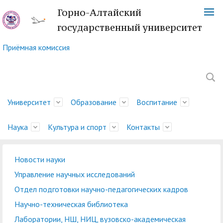
Горно-Алтайский
государственный университет
Приёмная комиссия
Университет
Образование
Воспитание
Наука
Культура и спорт
Контакты
Новости науки
Обращение ректора
Факультеты
Управление
Новости науки
Немецкий культурный
Телефонный справочник
История
Учебно-методическое
Центр социально-
Управление научных
Центр языка и культуры
Платежные реквизиты
Управление научных исследований
молодежной политики
центр
управление
психологической
исследований
Китая
Ученый совет
Символика ГАГУ
Администрация
Карта корпусов
Отдел подготовки научно-педагогических кадров
и воспитательной
помощи
Методический совет
Отдел подготовки
Туристский клуб
Образовательная
Научно-техническая
Спортивный клуб
Военный учебный центр
Карта сайта
Отдел
Научно-техническая библиотека
деятельности
ГАГУ
научно-педагогических
"Горизонт"
деятельность
Совет по
библиотека
"Буревестник"
при ГАГУ
делопроизводства
Лаборатории, НШ, НИЦ, вузовско-академическая