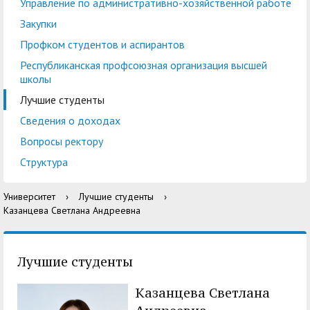
центр
педагогического
Управление по административно-хозяйственной работе
общественностью
образования
Закупки
Международная
Управление по
Профком студентов и аспирантов
Центр тестирования
Центр развития
деятельность
административно-
Республиканская профсоюзная организация высшей
иностранных граждан
компетенций
школы
хозяйственной работе
по русскому языку
государственных и
Лучшие студенты
Закупки
Профком студентов и
муниципальных
Сведения о доходах
аспирантов
служащих
Вопросы ректору
Республиканская
Центр русского языка
Лучшие студенты
Совет родителей
Структура
профсоюзная
как иностранного
(законных
Сведения о доходах
Университет
›
Лучшие студенты
›
организация высшей
представителей)
Казанцева Светлана Андреевна
Вопросы ректору
школы
несовершеннолетних
Структура
обучающихся ГАГУ
Лучшие студенты
Образовательный
Информация о
Казанцева Светлана
модуль «Обучение
предоставлении