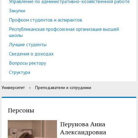
центр
педагогического
Управление по административно-хозяйственной работе
общественностью
образования
Закупки
Международная
Управление по
Профком студентов и аспирантов
Центр тестирования
Центр развития
деятельность
административно-
Республиканская профсоюзная организация высшей
иностранных граждан
компетенций
школы
хозяйственной работе
по русскому языку
государственных и
Лучшие студенты
Закупки
Профком студентов и
муниципальных
Сведения о доходах
аспирантов
служащих
Вопросы ректору
Республиканская
Центр русского языка
Лучшие студенты
Совет родителей
Структура
профсоюзная
как иностранного
(законных
Сведения о доходах
Университет
›
Преподаватели и сотрудники
организация высшей
представителей)
Вопросы ректору
школы
несовершеннолетних
Структура
обучающихся ГАГУ
Персоны
Образовательный
Информация о
Перунова Анна
модуль «Обучение
предоставлении
Александровна