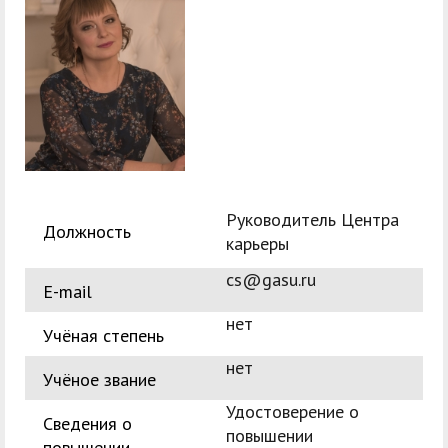
служением»
академического
отпуска обучающимся
Руководитель Центра
Должность
карьеры
cs@gasu.ru
E-mail
нет
Учёная степень
нет
Учёное звание
Удостоверение о
Сведения о
повышении
повышении