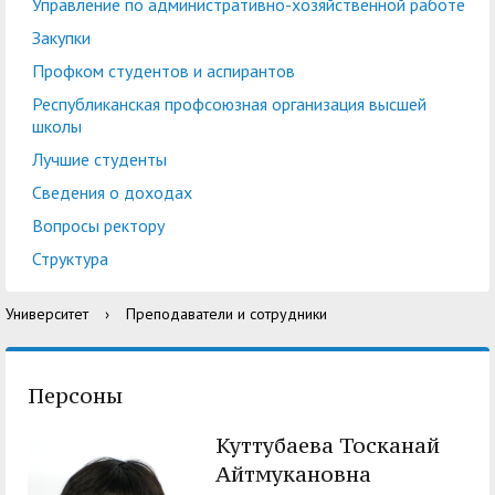
центр
педагогического
Управление по административно-хозяйственной работе
общественностью
образования
Закупки
Международная
Управление по
Профком студентов и аспирантов
Центр тестирования
Центр развития
деятельность
административно-
Республиканская профсоюзная организация высшей
иностранных граждан
компетенций
школы
хозяйственной работе
по русскому языку
государственных и
Лучшие студенты
Закупки
Профком студентов и
муниципальных
Сведения о доходах
аспирантов
служащих
Вопросы ректору
Республиканская
Центр русского языка
Лучшие студенты
Совет родителей
Структура
профсоюзная
как иностранного
(законных
Сведения о доходах
Университет
›
Преподаватели и сотрудники
организация высшей
представителей)
Вопросы ректору
школы
несовершеннолетних
Структура
обучающихся ГАГУ
Персоны
Образовательный
Информация о
Куттубаева Тосканай
модуль «Обучение
предоставлении
Айтмукановна