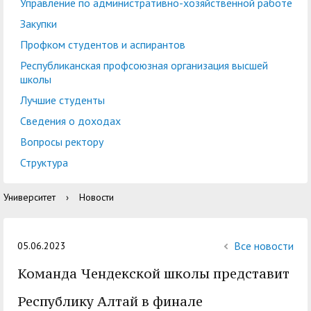
центр
педагогического
Управление по административно-хозяйственной работе
общественностью
образования
Закупки
Международная
Управление по
Профком студентов и аспирантов
Центр тестирования
Центр развития
деятельность
административно-
Республиканская профсоюзная организация высшей
иностранных граждан
компетенций
школы
хозяйственной работе
по русскому языку
государственных и
Лучшие студенты
Закупки
Профком студентов и
муниципальных
Сведения о доходах
аспирантов
служащих
Вопросы ректору
Республиканская
Центр русского языка
Лучшие студенты
Совет родителей
Структура
профсоюзная
как иностранного
(законных
Сведения о доходах
Университет
›
Новости
организация высшей
представителей)
Вопросы ректору
школы
несовершеннолетних
Структура
обучающихся ГАГУ
Все новости
05.06.2023
Образовательный
Команда Чендекской школы представит
Информация о
модуль «Обучение
предоставлении
Республику Алтай в финале