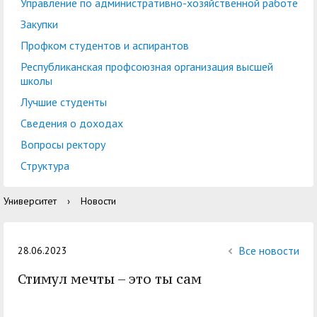
центр
педагогического
Управление по административно-хозяйственной работе
общественностью
образования
Закупки
Международная
Управление по
Профком студентов и аспирантов
Центр тестирования
Центр развития
деятельность
административно-
Республиканская профсоюзная организация высшей
иностранных граждан
компетенций
школы
хозяйственной работе
по русскому языку
государственных и
Лучшие студенты
Закупки
Профком студентов и
муниципальных
Сведения о доходах
аспирантов
служащих
Вопросы ректору
Республиканская
Центр русского языка
Лучшие студенты
Совет родителей
Структура
профсоюзная
как иностранного
(законных
Сведения о доходах
Университет
›
Новости
организация высшей
представителей)
Вопросы ректору
школы
несовершеннолетних
Структура
обучающихся ГАГУ
Все новости
28.06.2023
Образовательный
Стимул мечты – это ты сам
Информация о
модуль «Обучение
предоставлении