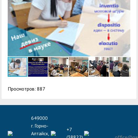
Просмотров: 887
649000
г. Горно-
+7
Алтайск,
(38822)
office@gas