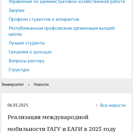
центр
педагогического
Управление по административно-хозяйственной работе
общественностью
образования
Закупки
Международная
Управление по
Профком студентов и аспирантов
Центр тестирования
Центр развития
деятельность
административно-
Республиканская профсоюзная организация высшей
иностранных граждан
компетенций
школы
хозяйственной работе
по русскому языку
государственных и
Лучшие студенты
Закупки
Профком студентов и
муниципальных
Сведения о доходах
аспирантов
служащих
Вопросы ректору
Республиканская
Центр русского языка
Лучшие студенты
Совет родителей
Структура
профсоюзная
как иностранного
(законных
Сведения о доходах
Университет
›
Новости
организация высшей
представителей)
Вопросы ректору
школы
несовершеннолетних
Структура
обучающихся ГАГУ
Все новости
06.05.2025
Образовательный
Реализация международной
Информация о
модуль «Обучение
предоставлении
мобильности ГАГУ и ЕАГИ в 2025 году