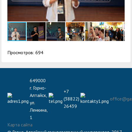
Просмотров: 694
649000
г. Горно-
+7
Алтайск,
(38822)
office@gas
ул.
26439
Ленкина,
1
Карта сайта