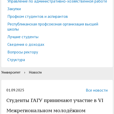
центр
педагогического
Управление по административно-хозяйственной работе
общественностью
образования
Закупки
Международная
Управление по
Профком студентов и аспирантов
Центр тестирования
Центр развития
деятельность
административно-
Республиканская профсоюзная организация высшей
иностранных граждан
компетенций
школы
хозяйственной работе
по русскому языку
государственных и
Лучшие студенты
Закупки
Профком студентов и
муниципальных
Сведения о доходах
аспирантов
служащих
Вопросы ректору
Республиканская
Центр русского языка
Лучшие студенты
Совет родителей
Структура
профсоюзная
как иностранного
(законных
Сведения о доходах
Университет
›
Новости
организация высшей
представителей)
Вопросы ректору
школы
несовершеннолетних
Структура
обучающихся ГАГУ
Все новости
01.09.2025
Образовательный
Студенты ГАГУ принимают участие в VI
Информация о
модуль «Обучение
предоставлении
Межрегиональном молодёжном