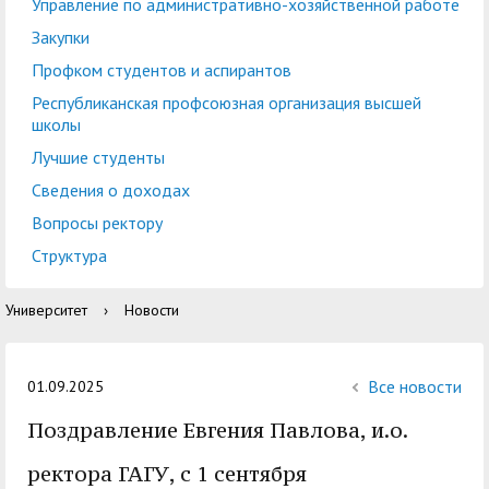
центр
педагогического
Управление по административно-хозяйственной работе
общественностью
образования
Закупки
Международная
Управление по
Профком студентов и аспирантов
Центр тестирования
Центр развития
деятельность
административно-
Республиканская профсоюзная организация высшей
иностранных граждан
компетенций
школы
хозяйственной работе
по русскому языку
государственных и
Лучшие студенты
Закупки
Профком студентов и
муниципальных
Сведения о доходах
аспирантов
служащих
Вопросы ректору
Республиканская
Центр русского языка
Лучшие студенты
Совет родителей
Структура
профсоюзная
как иностранного
(законных
Сведения о доходах
Университет
›
Новости
организация высшей
представителей)
Вопросы ректору
школы
несовершеннолетних
Структура
обучающихся ГАГУ
Все новости
01.09.2025
Образовательный
Поздравление Евгения Павлова, и.о.
Информация о
модуль «Обучение
предоставлении
ректора ГАГУ, с 1 сентября