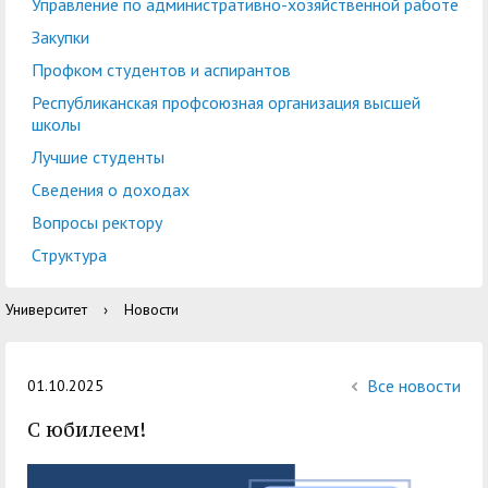
центр
педагогического
Управление по административно-хозяйственной работе
общественностью
образования
Закупки
Международная
Управление по
Профком студентов и аспирантов
Центр тестирования
Центр развития
деятельность
административно-
Республиканская профсоюзная организация высшей
иностранных граждан
компетенций
школы
хозяйственной работе
по русскому языку
государственных и
Лучшие студенты
Закупки
Профком студентов и
муниципальных
Сведения о доходах
аспирантов
служащих
Вопросы ректору
Республиканская
Центр русского языка
Лучшие студенты
Совет родителей
Структура
профсоюзная
как иностранного
(законных
Сведения о доходах
Университет
›
Новости
организация высшей
представителей)
Вопросы ректору
школы
несовершеннолетних
Структура
обучающихся ГАГУ
Все новости
01.10.2025
Образовательный
С юбилеем!
Информация о
модуль «Обучение
предоставлении