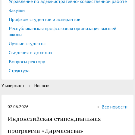
центр
педагогического
Управление по административно-хозяйственной работе
общественностью
образования
Закупки
Международная
Управление по
Профком студентов и аспирантов
Центр тестирования
Центр развития
деятельность
административно-
Республиканская профсоюзная организация высшей
иностранных граждан
компетенций
школы
хозяйственной работе
по русскому языку
государственных и
Лучшие студенты
Закупки
Профком студентов и
муниципальных
Сведения о доходах
аспирантов
служащих
Вопросы ректору
Республиканская
Центр русского языка
Лучшие студенты
Совет родителей
Структура
профсоюзная
как иностранного
(законных
Сведения о доходах
Университет
›
Новости
организация высшей
представителей)
Вопросы ректору
школы
несовершеннолетних
Структура
обучающихся ГАГУ
Все новости
02.06.2026
Образовательный
Индонезийская стипендиальная
Информация о
модуль «Обучение
предоставлении
программа «Дармасисва»