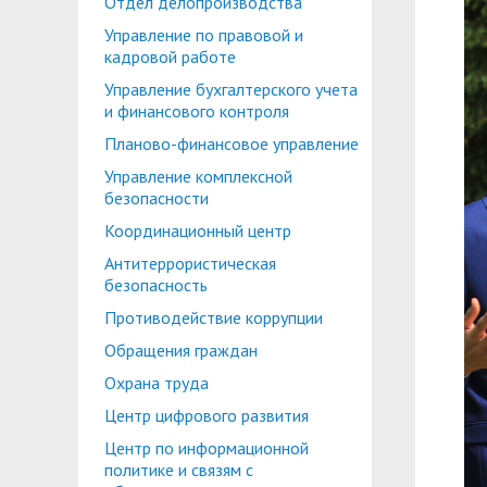
Отдел делопроизводства
Планово-финансовое управление
Центр карьеры
Управление по правовой и
Координационный центр
Консультационный центр поддержки студен
кадровой работе
Управление бухгалтерского учета
Противодействие коррупции
Учебно-тренинговый центр
и финансового контроля
Охрана труда
Центр тестирования иностранных граждан по
Планово-финансовое управление
Управление комплексной
Центр по информационной политике и связя
безопасности
Центр русского языка как иностранного
Управление по административно-хозяйствен
Координационный центр
Антитеррористическая
Профком студентов и аспирантов
безопасность
Образовательный модуль «Обучение служен
Лучшие студенты
Противодействие коррупции
Обращения граждан
Вопросы ректору
Охрана труда
Центр цифрового развития
Центр по информационной
политике и связям с