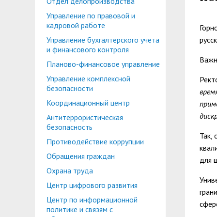
Отдел делопроизводства
Планово-финансовое управление
Центр карьеры
Управление по правовой и
Координационный центр
Консультационный центр поддержки студен
кадровой работе
Горн
Управление бухгалтерского учета
русск
Противодействие коррупции
Учебно-тренинговый центр
и финансового контроля
Важн
Охрана труда
Центр тестирования иностранных граждан по
Планово-финансовое управление
Управление комплексной
Рект
Центр по информационной политике и связя
безопасности
врем
Центр русского языка как иностранного
Управление по административно-хозяйствен
Координационный центр
прим
диск
Антитеррористическая
Профком студентов и аспирантов
безопасность
Образовательный модуль «Обучение служен
Так,
Лучшие студенты
Противодействие коррупции
квал
Обращения граждан
Вопросы ректору
для 
Охрана труда
Унив
Центр цифрового развития
гран
Центр по информационной
сфер
политике и связям с