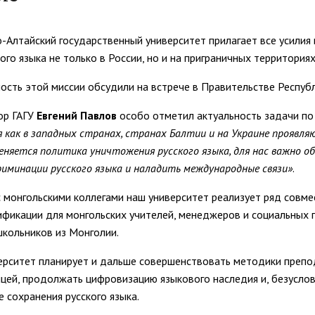
Управление комплексной бе
Методические и иные доку
тов
Антитеррористическая безо
Региональный центр финанс
о-Алтайский государственный университет прилагает все усилия
ого языка не только в России, но и на приграничных территориях
Обращения граждан
Центр развития педагогиче
ость этой миссии обсудили на встрече в Правительстве Респуб
 русскому языку
Центр цифрового развития
Центр развития компетенци
служащих
ор ГАГУ
Евгений Павлов
особо отметил актуальность задачи по 
м с общественностью
Международная деятельно
я как в западных странах, странах Балтии и на Украине проявл
Совет родителей (законных
ной работе
Закупки
еняется политика уничтожения русского языка, для нас важно о
обучающихся ГАГУ
риминации русского языка и наладить международные связи»
.
Республиканская профсоюзн
ием»
Информация о предоставле
 с монгольскими коллегами наш университет реализует ряд совм
Сведения о доходах
ификации для монгольских учителей, менеджеров и социальных п
Структура
школьников из Монголии.
ерситет планирует и дальше совершенствовать методики препод
ицей, продолжать цифровизацию языкового наследия и, безусло
е сохранения русского языка.