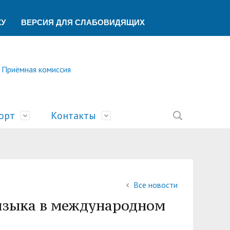
КУ
ВЕРСИЯ ДЛЯ СЛАБОВИДЯЩИХ
Приёмная комиссия
орт
Контакты
ление
ической помощи
ований
ая
сть
билимпикс»
тека
ик"
Все новости
беспечения учебного процесса
ский центр
У
 языка в международном
учета и финансового контроля
о образования
ы
а и университеты»