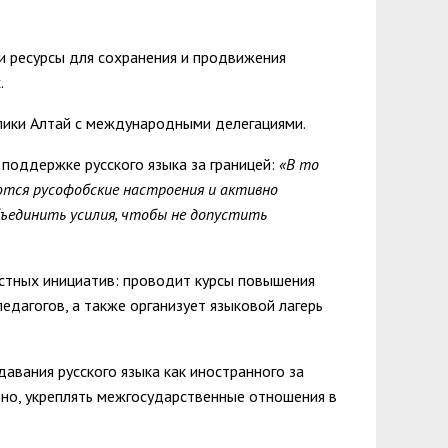
зопасности
менты
пасность
овой грамотности
 и ресурсы для сохранения и продвижения
.
ского образования
лики Алтай с международными делегациями.
й государственных и муниципальных
поддержке русского языка за границей:
«В то
сть
яются русофобские настроения и активно
 представителей) несовершеннолетних
бъединить усилия, чтобы не допустить
ая организация высшей школы
нии академического отпуска обучающимся
естных инициатив: проводит курсы повышения
едагогов, а также организует языковой лагерь
авания русского языка как иностранного за
вно, укреплять межгосударственные отношения в