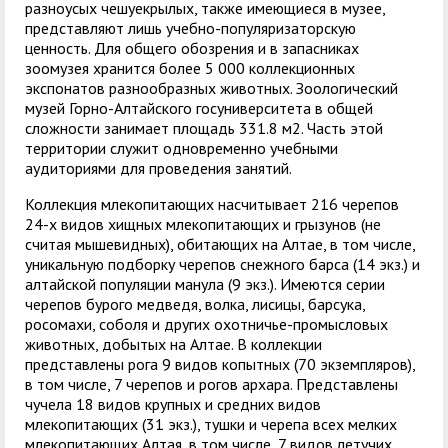
разноусых чешуекрылых, также имеющиеся в музее,
представляют лишь учебно-популяризаторскую
ценность. Для общего обозрения и в запасниках
зоомузея хранится более 5 000 коллекционных
экспонатов разнообразных животных. Зоологический
музей Горно-Алтайского госуниверситета в общей
сложности занимает площадь 331.8 м2. Часть этой
территории служит одновременно учебными
аудиториями для проведения занятий.
Коллекция млекопитающих насчитывает 216 черепов
24-х видов хищных млекопитающих и грызунов (не
считая мышевидных), обитающих на Алтае, в том числе,
уникальную подборку черепов снежного барса (14 экз.) и
алтайской популяции манула (9 экз.). Имеются серии
черепов бурого медведя, волка, лисицы, барсука,
росомахи, соболя и других охотничье-промысловых
животных, добытых на Алтае. В коллекции
представлены рога 9 видов копытных (70 экземпляров),
в том числе, 7 черепов и рогов архара. Представлены
чучела 18 видов крупных и средних видов
млекопитающих (31 экз.), тушки и черепа всех мелких
млекопитающих Алтая, в том числе, 7 видов летучих