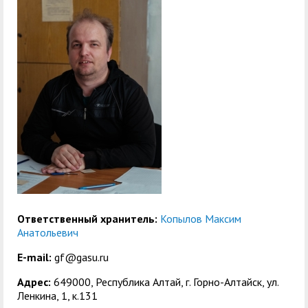
служением»
академического
отпуска обучающимся
Ответственный хранитель:
Копылов Максим
Анатольевич
E-mail:
gf@gasu.ru
Адрес:
649000, Республика Алтай, г. Горно-Алтайск, ул.
Ленкина, 1, к.131