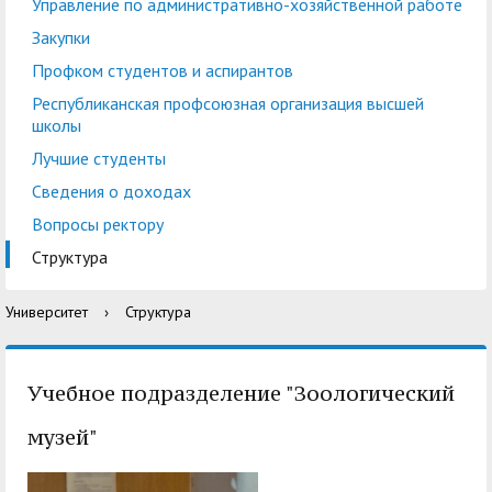
центр
педагогического
Управление по административно-хозяйственной работе
общественностью
образования
Закупки
Международная
Управление по
Профком студентов и аспирантов
Центр тестирования
Центр развития
деятельность
административно-
Республиканская профсоюзная организация высшей
иностранных граждан
компетенций
школы
хозяйственной работе
по русскому языку
государственных и
Лучшие студенты
Закупки
Профком студентов и
муниципальных
Сведения о доходах
аспирантов
служащих
Вопросы ректору
Республиканская
Центр русского языка
Лучшие студенты
Совет родителей
Структура
профсоюзная
как иностранного
(законных
Сведения о доходах
Университет
›
Структура
организация высшей
представителей)
Вопросы ректору
школы
несовершеннолетних
Структура
обучающихся ГАГУ
Учебное подразделение "Зоологический
Образовательный
Информация о
музей"
модуль «Обучение
предоставлении