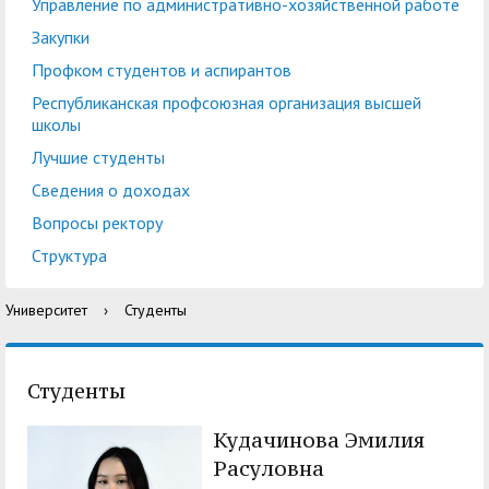
центр
педагогического
Управление по административно-хозяйственной работе
общественностью
образования
Закупки
Международная
Управление по
Профком студентов и аспирантов
Центр тестирования
Центр развития
деятельность
административно-
Республиканская профсоюзная организация высшей
иностранных граждан
компетенций
школы
хозяйственной работе
по русскому языку
государственных и
Лучшие студенты
Закупки
Профком студентов и
муниципальных
Сведения о доходах
аспирантов
служащих
Вопросы ректору
Республиканская
Центр русского языка
Лучшие студенты
Совет родителей
Структура
профсоюзная
как иностранного
(законных
Сведения о доходах
Университет
›
Студенты
организация высшей
представителей)
Вопросы ректору
школы
несовершеннолетних
Структура
обучающихся ГАГУ
Студенты
Образовательный
Информация о
Кудачинова Эмилия
модуль «Обучение
предоставлении
Расуловна