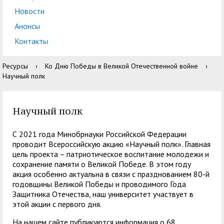
кадров
воспитательной работе
Отдел практической
Военно-патриотический
Отдел
Лаборатории, НШ,
Новости
Управление по
Управление
подготовки студентов
Центр
клуб "БАРС"
документационного
Cовет обучающихся
НИЦ, вузовско-
Анонсы
правовой и кадровой
бухгалтерского учета и
добровольчества
обеспечения учебного
академическая
Контакты
работе
финансового контроля
Экскурсионно-
«Абилимпикс»
процесса
кафедра
просветительский
Планово-финансовое
Управление
Ресурсы
›
Ко Дню Победы в Великой Отечественной войне
›
Заочное обучение
Научные мероприятия в
Управление
центр
Институт туризма,
Научный полк
управление
комплексной
ГАГУ
дополнительного
сервиса и
Ассоциация
безопасности
Информационные
образования
гостеприимства
выпускников
Научный полк
материалы
Координационный
Антитеррористическая
Центр карьеры
Национальный проект
Методические и иные
центр
безопасность
С 2021 года Минобрнауки Российской Федерации
«Наука и
документы
проводит Всероссийскую акцию «Научный полк». Главная
Противодействие
Обращения граждан
цель проекта – патриотическое воспитание молодежи и
университеты»
Консультационный
Региональный центр
сохранение памяти о Великой Победе. В этом году
коррупции
Охрана труда
акция особенно актуальна в связи с празднованием 80-й
центр поддержки
финансовой
годовщины Великой Победы и проводимого Года
Центр цифрового
студентов
Центр по
грамотности
Защитника Отечества, наш университет участвует в
этой акции с первого дня.
развития
информационной
Учебно-тренинговый
Центр развития
политике и связям с
На нашем сайте публикуются информация о 68