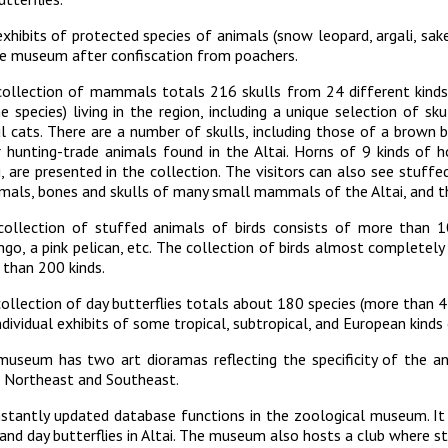
Управление комплексной бе
Методические и иные доку
xhibits of protected species of animals (snow leopard, argali, sak
тов
Антитеррористическая безо
Региональный центр финанс
e museum after confiscation from poachers.
Обращения граждан
Центр развития педагогиче
collection of mammals totals 216 skulls from 24 different kinds
e species) living in the region, including a unique selection of s
 русскому языку
Центр цифрового развития
Центр развития компетенци
 cats. There are a number of skulls, including those of a brown be
 hunting-trade animals found in the Altai. Horns of 9 kinds of h
служащих
м с общественностью
Международная деятельно
i, are presented in the collection. The visitors can also see stuff
ls, bones and skulls of many small mammals of the Altai, and t
Совет родителей (законных
ной работе
Закупки
ollection of stuffed animals of birds consists of more than 10
обучающихся ГАГУ
ngo, a pink pelican, etc. The collection of birds almost completely 
Республиканская профсоюзн
than 200 kinds.
ием»
Информация о предоставле
Сведения о доходах
ollection of day butterflies totals about 180 species (more than 4 00
ndividual exhibits of some tropical, subtropical, and European kinds 
Структура
useum has two art dioramas reflecting the specificity of the a
: Northeast and Southeast.
nstantly updated database functions in the zoological museum. I
 and day butterflies in Altai. The museum also hosts a club where st