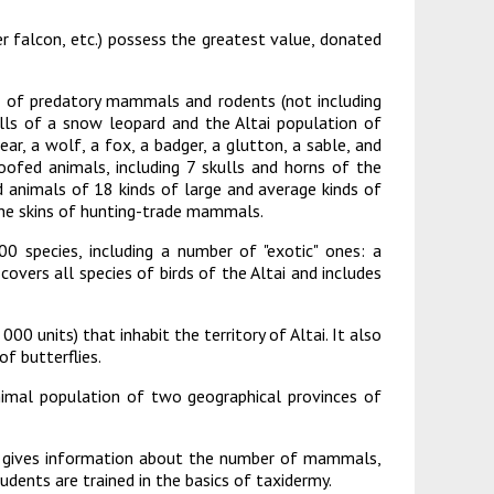
зопасности
менты
er falcon, etc.) possess the greatest value, donated
пасность
овой грамотности
ского образования
 of predatory mammals and rodents (not including
kulls of a snow leopard and the Altai population of
й государственных и муниципальных
ar, a wolf, a fox, a badger, a glutton, a sable, and
oofed animals, including 7 skulls and horns of the
сть
ed animals of 18 kinds of large and average kinds of
he skins of hunting-trade mammals.
 представителей) несовершеннолетних
0 species, including a number of "exotic" ones: a
covers all species of birds of the Altai and includes
ая организация высшей школы
нии академического отпуска обучающимся
0 units) that inhabit the territory of Altai. It also
of butterflies.
nimal population of two geographical provinces of
t gives information about the number of mammals,
udents are trained in the basics of taxidermy.