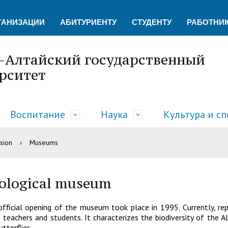
ГАНИЗАЦИИ
АБИТУРИЕНТУ
СТУДЕНТУ
РАБОТНИ
-Алтайский государственный
рситет
Воспитание
Наука
Культура и сп
sion
›
Museums
тельной деятельности
История
Учебно-методическое управ
Центр социально-психолог
Управление научных исслед
Центр языка и культуры Кит
Платежные реквизиты
адров
Администрация
Образовательная деятельно
Центр добровольчества «А
Научно-техническая библио
Спортивный клуб "Буревестн
Карта корпусов
ological museum
ская кафедра
Отдел делопроизводства
Отдел документационного о
Экскурсионно-просветитель
Научные мероприятия в ГАГ
fficial opening of the museum took place in 1995. Currently, rep
Управление бухгалтерского 
Управление дополнительног
Информационные материал
Национальный проект «Наук
teachers and students. It characterizes the biodiversity of the A
utterflies.