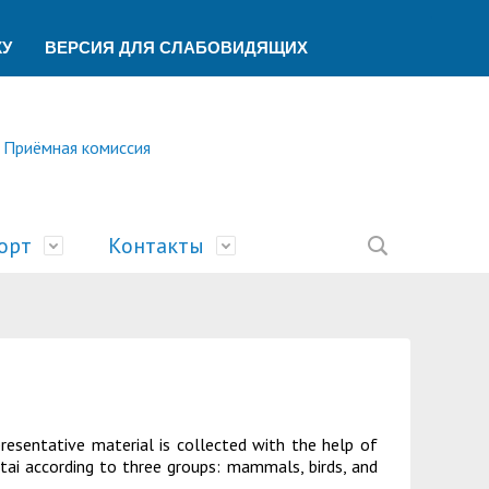
КУ
ВЕРСИЯ ДЛЯ СЛАБОВИДЯЩИХ
Приёмная комиссия
орт
Контакты
ление
ической помощи
ований
ая
сть
билимпикс»
тека
ик"
беспечения учебного процесса
ский центр
У
resentative material is collected with the help of
учета и финансового контроля
о образования
ы
а и университеты»
ltai according to three groups: mammals, birds, and